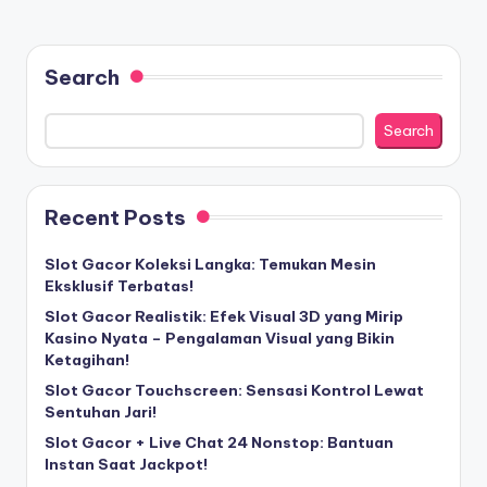
PAGE
pagination
Search
Search
Recent Posts
Slot Gacor Koleksi Langka: Temukan Mesin
Eksklusif Terbatas!
Slot Gacor Realistik: Efek Visual 3D yang Mirip
Kasino Nyata – Pengalaman Visual yang Bikin
Ketagihan!
Slot Gacor Touchscreen: Sensasi Kontrol Lewat
Sentuhan Jari!
Slot Gacor + Live Chat 24 Nonstop: Bantuan
Instan Saat Jackpot!