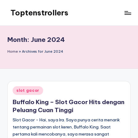
Toptenstrollers
Month:
June 2024
Home
»
Archives for June 2024
Posted
slot gacor
in
Buffalo King – Slot Gacor Hits dengan
Peluang Cuan Tinggi
Slot Gacor - Hai, saya Ira. Saya punya cerita menarik
tentang permainan slot keren, Buffalo King. Saat
pertama kali mencobanya, saya merasa sangat