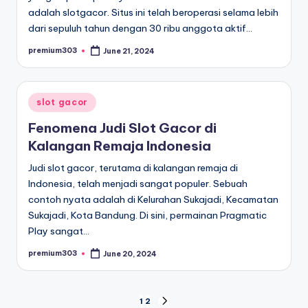
adalah slotgacor. Situs ini telah beroperasi selama lebih
dari sepuluh tahun dengan 30 ribu anggota aktif…
premium303
June 21, 2024
Posted
by
Posted
slot gacor
in
Fenomena Judi Slot Gacor di
Kalangan Remaja Indonesia
Judi slot gacor, terutama di kalangan remaja di
Indonesia, telah menjadi sangat populer. Sebuah
contoh nyata adalah di Kelurahan Sukajadi, Kecamatan
Sukajadi, Kota Bandung. Di sini, permainan Pragmatic
Play sangat…
premium303
June 20, 2024
Posted
by
Posts
1
2
NEXT