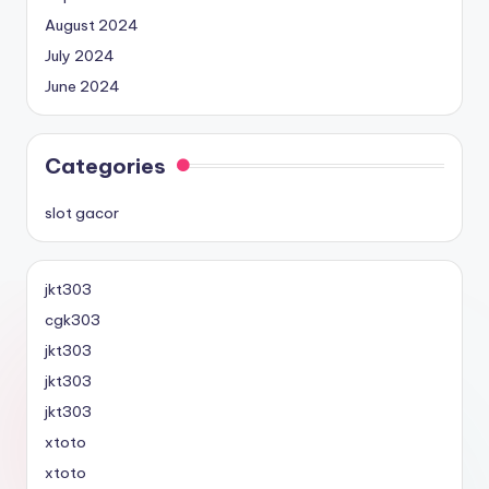
August 2024
July 2024
June 2024
Categories
slot gacor
jkt303
cgk303
jkt303
jkt303
jkt303
xtoto
xtoto