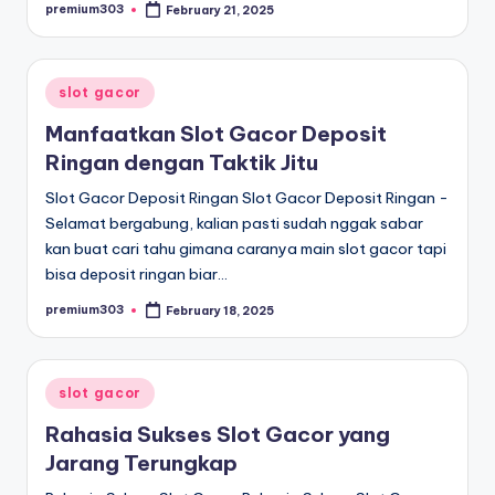
premium303
February 21, 2025
Posted
by
Posted
slot gacor
in
Manfaatkan Slot Gacor Deposit
Ringan dengan Taktik Jitu
Slot Gacor Deposit Ringan Slot Gacor Deposit Ringan -
Selamat bergabung, kalian pasti sudah nggak sabar
kan buat cari tahu gimana caranya main slot gacor tapi
bisa deposit ringan biar…
premium303
February 18, 2025
Posted
by
Posted
slot gacor
in
Rahasia Sukses Slot Gacor yang
Jarang Terungkap