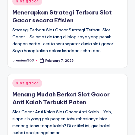
Posted
slot gacor
in
Menerapkan Strategi Terbaru Slot
Gacor secara Efisien
Strategi Terbaru Slot Gacor Strategi Terbaru Slot
Gacor - Selamat datang di blog saya yang penuh
dengan cerita-cerita seru seputar dunia slot gacor!
Saya harap kalian dalam keadaan sehat dan…
premium303
February 7, 2025
Posted
by
Posted
slot gacor
in
Menang Mudah Berkat Slot Gacor
Anti Kalah Terbukti Paten
Slot Gacor Anti Kalah Slot Gacor Anti Kalah - Yah,
siapa sih yang gak pengen tahu rahasianya biar
menang terus tanpa kalah? Di artikel ini, gue bakal
curhat soal pengalaman…