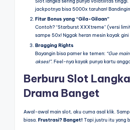
Slot langka sering punya volatilitas tingg
jackpotnya bisa 5000x taruhan! Bandingi
Fitur Bonus yang “Gila-Gilaan”
Contoh? “Starburst XXXtreme” (versi lim
sampe 50x! Nggak heran mesin kayak gini
Bragging Rights
Bayangin bisa pamer ke temen:
“Gue main 
akses!”
. Feel-nya kayak punya kartu anggo
Berburu Slot Langka
Drama Banget
Awal-awal main slot, aku cuma asal klik. Samp
biasa.
Frustrasi? Banget!
Tapi justru itu yang 