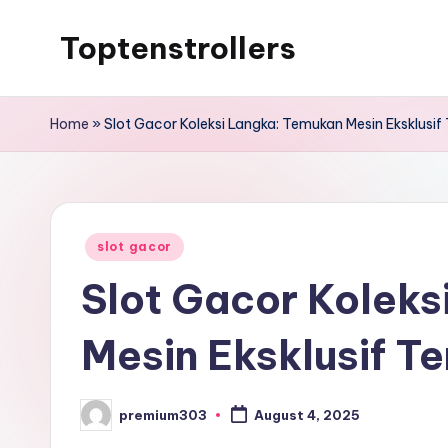
Toptenstrollers
Home
»
Slot Gacor Koleksi Langka: Temukan Mesin Eksklusif
Posted
slot gacor
in
Slot Gacor Koleks
Mesin Eksklusif T
premium303
August 4, 2025
Posted
by