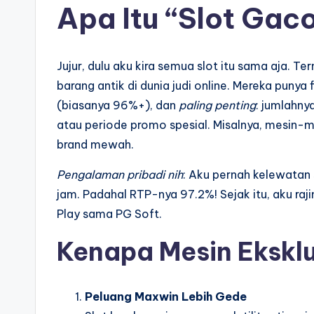
Apa Itu “Slot Gac
Jujur, dulu aku kira semua slot itu sama aja. Te
barang antik di dunia judi online. Mereka punya f
(biasanya 96%+), dan
paling penting
: jumlahny
atau periode promo spesial. Misalnya, mesin-
brand mewah.
Pengalaman pribadi nih
: Aku pernah kelewatan
jam. Padahal RTP-nya 97.2%! Sejak itu, aku raj
Play sama PG Soft.
Kenapa Mesin Eksklus
Peluang Maxwin Lebih Gede