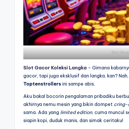
Slot Gaco
Slot Gacor Koleksi Langka
– Gimana kabarnya?
gacor, tapi juga eksklusif dan langka, kan? Nah
Toptenstrollers
ini sampe abis.
Aku bakal bocorin pengalaman pribadiku berburu
akhirnya nemu mesin yang bikin dompet
cring-
sama. Ada yang
limited edition
, cuma muncul s
siapin kopi, duduk manis, dan simak ceritaku!