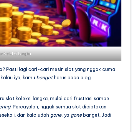
r Koleksi Langka
 Pasti lagi cari-cari mesin slot yang nggak cuma
, kalau iya, kamu
banget
harus baca blog
 slot koleksi langka, mulai dari frustrasi sampe
cring
! Percayalah, nggak semua slot diciptakan
esekali, dan kalo udah
gone
, ya
gone
banget. Jadi,