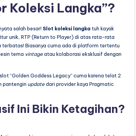
or Koleksi Langka”?
rnyata salah besar!
Slot koleksi langka
tuh kayak
itur unik, RTP (Return to Player) di atas rata-rata
a terbatas! Biasanya cuma ada di platform tertentu
mesin tema
vintage
atau kolaborasi eksklusif dengan
 slot “Golden Goddess Legacy” cuma karena telat 2
in pantengin
update
dari provider kaya Pragmatic
if Ini Bikin Ketagihan?