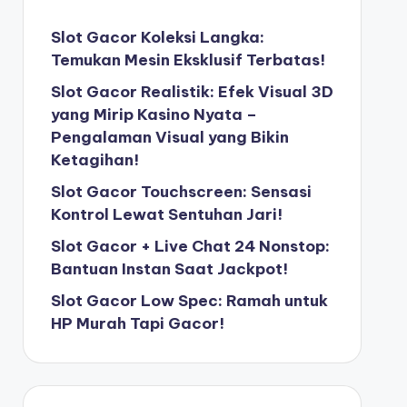
Slot Gacor Koleksi Langka:
Temukan Mesin Eksklusif Terbatas!
Slot Gacor Realistik: Efek Visual 3D
yang Mirip Kasino Nyata –
Pengalaman Visual yang Bikin
Ketagihan!
Slot Gacor Touchscreen: Sensasi
Kontrol Lewat Sentuhan Jari!
Slot Gacor + Live Chat 24 Nonstop:
Bantuan Instan Saat Jackpot!
Slot Gacor Low Spec: Ramah untuk
HP Murah Tapi Gacor!