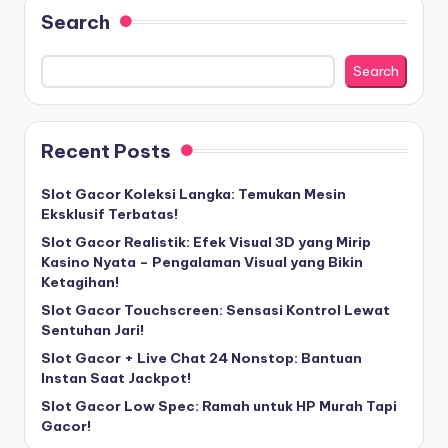
Search
Search
Recent Posts
Slot Gacor Koleksi Langka: Temukan Mesin
Eksklusif Terbatas!
Slot Gacor Realistik: Efek Visual 3D yang Mirip
Kasino Nyata – Pengalaman Visual yang Bikin
Ketagihan!
Slot Gacor Touchscreen: Sensasi Kontrol Lewat
Sentuhan Jari!
Slot Gacor + Live Chat 24 Nonstop: Bantuan
Instan Saat Jackpot!
Slot Gacor Low Spec: Ramah untuk HP Murah Tapi
Gacor!