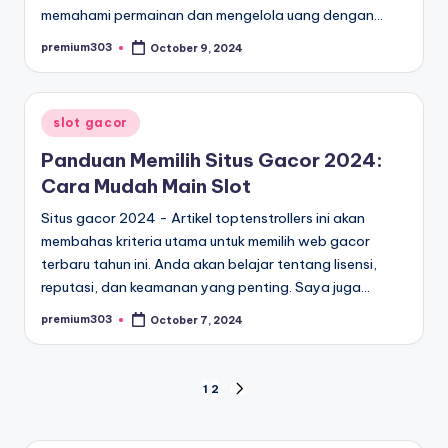
memahami permainan dan mengelola uang dengan…
premium303
October 9, 2024
Posted
by
Posted
slot gacor
in
Panduan Memilih Situs Gacor 2024:
Cara Mudah Main Slot
Situs gacor 2024 - Artikel toptenstrollers ini akan
membahas kriteria utama untuk memilih web gacor
terbaru tahun ini. Anda akan belajar tentang lisensi,
reputasi, dan keamanan yang penting. Saya juga…
premium303
October 7, 2024
Posted
by
Posts
1
2
NEXT
PAGE
pagination