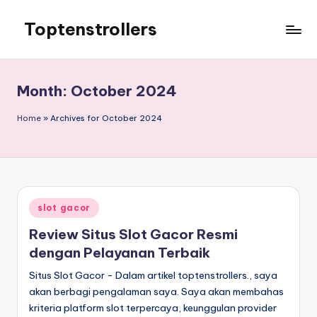
Toptenstrollers
Month:
October 2024
Home
»
Archives for October 2024
Posted
slot gacor
in
Review Situs Slot Gacor Resmi
dengan Pelayanan Terbaik
Situs Slot Gacor - Dalam artikel toptenstrollers., saya
akan berbagi pengalaman saya. Saya akan membahas
kriteria platform slot terpercaya, keunggulan provider