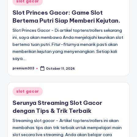
Posted
slot gacor
in
Slot Princes Gacor: Game Slot
Bertema Putri Siap Memberi Kejutan.
Slot Princes Gacor - Di artikel toptenstrollers sekarang
ini, saya akan membawa Anda menjelajahi keunikan slot
bertema tuan putri. Fitur-fiturnya menarik pasti akan
memberikan kejutan yang menyenangkan. Setiap kali
saya…
premium303
October 11, 2024
Posted
by
Posted
slot gacor
in
Serunya Streaming Slot Gacor
dengan Tips & Trik Terbaik
Streaming slot gacor - Artikel toptenstrollers ini akan
membahas tips dan trik terbaik untuk mempelajari main
slot secara live streaming. Anda akan belajar cara