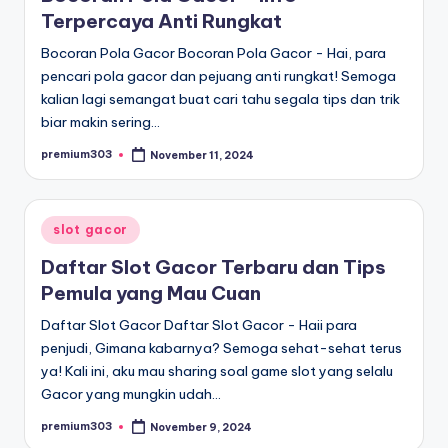
Terpercaya Anti Rungkat
Bocoran Pola Gacor Bocoran Pola Gacor - Hai, para
pencari pola gacor dan pejuang anti rungkat! Semoga
kalian lagi semangat buat cari tahu segala tips dan trik
biar makin sering…
premium303
November 11, 2024
Posted
by
Posted
slot gacor
in
Daftar Slot Gacor Terbaru dan Tips
Pemula yang Mau Cuan
Daftar Slot Gacor Daftar Slot Gacor - Haii para
penjudi, Gimana kabarnya? Semoga sehat-sehat terus
ya! Kali ini, aku mau sharing soal game slot yang selalu
Gacor yang mungkin udah…
premium303
November 9, 2024
Posted
by