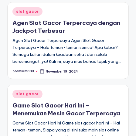
Posted
slot gacor
in
Agen Slot Gacor Terpercaya dengan
Jackpot Terbesar
Agen Slot Gacor Terpercaya Agen Slot Gacor
Terpercaya - Halo teman-teman semua! Apa kabar?
Semoga kalian dalam keadaan sehat dan selalu
bersemangat, ya! Kali ini, saya mau bahas topik yang…
premium303
November 19, 2024
Posted
by
Posted
slot gacor
in
Game Slot Gacor Hari Ini –
Menemukan Mesin Gacor Terpercaya
Game Slot Gacor Hari Ini Game slot gacor hari ini - Hai
teman-teman, Siapa yang di sini suka main slot online