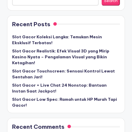
Search
Recent Posts
Slot Gacor Koleksi Langka: Temukan Mesin
Eksklusif Terbatas!
Slot Gacor Realistik: Efek Visual 3D yang Mirip
Kasino Nyata – Pengalaman Visual yang Bikin
Ketagihan!
Slot Gacor Touchscreen: Sensasi Kontrol Lewat
Sentuhan Jari!
Slot Gacor + Live Chat 24 Nonstop: Bantuan
Instan Saat Jackpot!
Slot Gacor Low Spec: Ramah untuk HP Murah Tapi
Gacor!
Recent Comments