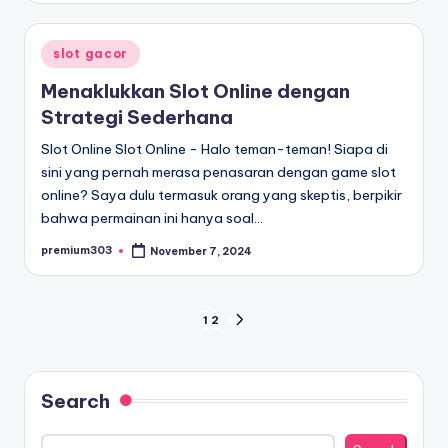
Posted
slot gacor
in
Menaklukkan Slot Online dengan
Strategi Sederhana
Slot Online Slot Online - Halo teman-teman! Siapa di
sini yang pernah merasa penasaran dengan game slot
online? Saya dulu termasuk orang yang skeptis, berpikir
bahwa permainan ini hanya soal…
premium303
November 7, 2024
Posted
by
Posts
1
2
NEXT
PAGE
pagination
Search