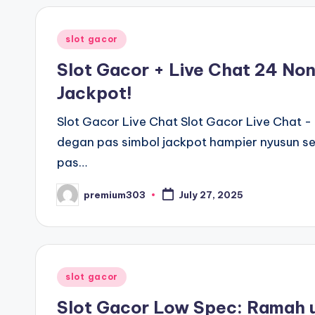
Posted
slot gacor
in
Slot Gacor + Live Chat 24 Non
Jackpot!
Slot Gacor Live Chat Slot Gacor Live Chat 
degan pas simbol jackpot hampier nyusun sem
pas…
premium303
July 27, 2025
Posted
by
Posted
slot gacor
in
Slot Gacor Low Spec: Ramah 