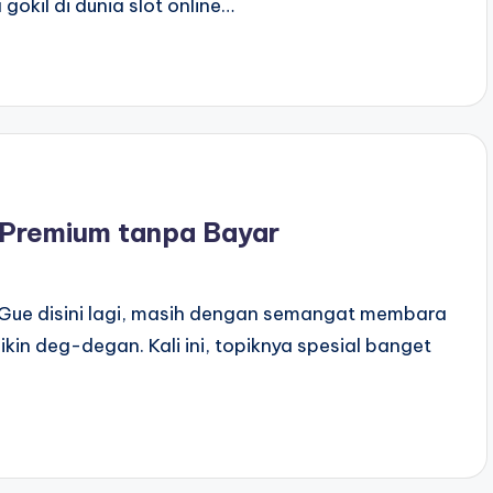
 gokil di dunia slot online…
 Premium tanpa Bayar
 Gue disini lagi, masih dengan semangat membara
bikin deg-degan. Kali ini, topiknya spesial banget