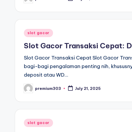
Posted
by
Posted
slot gacor
in
Slot Gacor Transaksi Cepat: D
Slot Gacor Transaksi Cepat Slot Gacor Transa
bagi-bagi pengalaman penting nih, khususny
deposit atau WD…
premium303
July 21, 2025
Posted
by
Posted
slot gacor
in