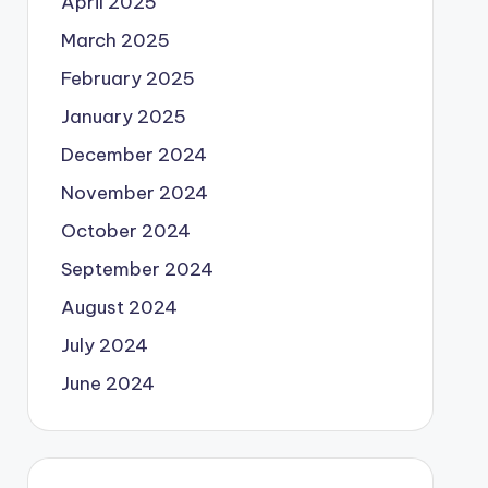
April 2025
March 2025
February 2025
January 2025
December 2024
November 2024
October 2024
September 2024
August 2024
July 2024
June 2024