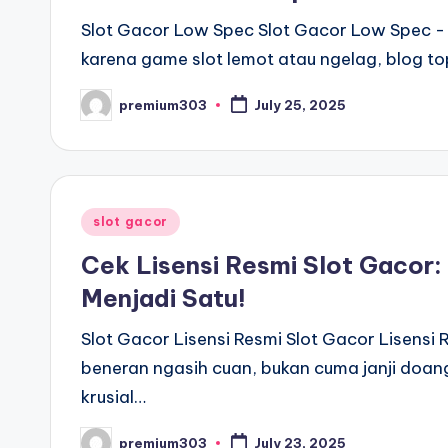
Slot Gacor Low Spec Slot Gacor Low Spec - 
karena game slot lemot atau ngelag, blog topt
premium303
July 25, 2025
Posted
by
Posted
slot gacor
in
Cek Lisensi Resmi Slot Gacor
Menjadi Satu!
Slot Gacor Lisensi Resmi Slot Gacor Lisensi 
beneran ngasih cuan, bukan cuma janji doang.
krusial…
premium303
July 23, 2025