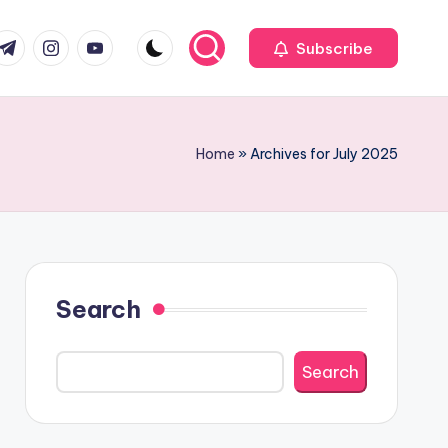
com
r.com
.me
instagram.com
youtube.com
Subscribe
Home
»
Archives for July 2025
Search
Search