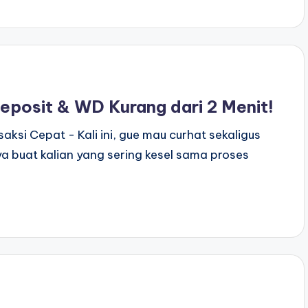
eposit & WD Kurang dari 2 Menit!
ksi Cepat - Kali ini, gue mau curhat sekaligus
a buat kalian yang sering kesel sama proses