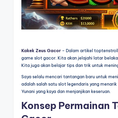
Kakek Zeus Gacor
– Dalam artikel toptenstrol
game slot gacor. Kita akan jelajahi latar bela
Kita juga akan belajar tips dan trik untuk me
Saya selalu mencari tantangan baru untuk me
adalah salah satu slot legendaris yang menarik
Yunani yang kaya dan menjanjikan keseruan.
Konsep Permainan T