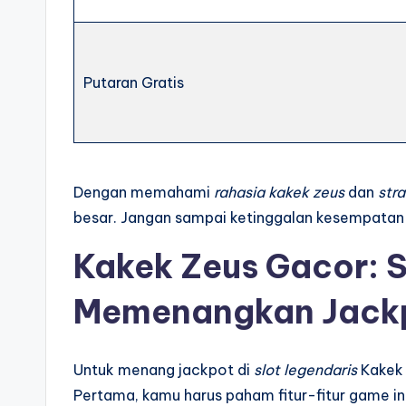
Putaran Gratis
Dengan memahami
rahasia kakek zeus
dan
stra
besar. Jangan sampai ketinggalan kesempatan 
Kakek Zeus Gacor: S
Memenangkan Jack
Untuk menang jackpot di
slot legendaris
Kakek 
Pertama, kamu harus paham fitur-fitur game ini