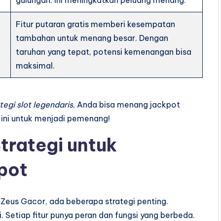
gulungan. Ini meningkatkan peluang menang.
Fitur putaran gratis memberi kesempatan
tambahan untuk menang besar. Dengan
taruhan yang tepat, potensi kemenangan bisa
maksimal.
tegi slot legendaris
, Anda bisa menang jackpot
ini untuk menjadi pemenang!
trategi untuk
pot
Zeus Gacor, ada beberapa strategi penting.
. Setiap fitur punya peran dan fungsi yang berbeda.