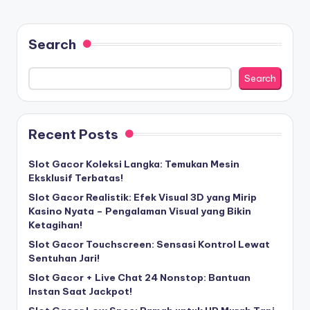
Search
Search
Recent Posts
Slot Gacor Koleksi Langka: Temukan Mesin
Eksklusif Terbatas!
Slot Gacor Realistik: Efek Visual 3D yang Mirip
Kasino Nyata – Pengalaman Visual yang Bikin
Ketagihan!
Slot Gacor Touchscreen: Sensasi Kontrol Lewat
Sentuhan Jari!
Slot Gacor + Live Chat 24 Nonstop: Bantuan
Instan Saat Jackpot!