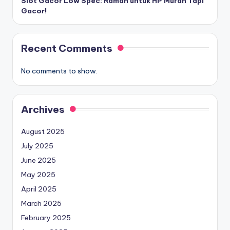
Slot Gacor Low Spec: Ramah untuk HP Murah Tapi
Gacor!
Recent Comments
No comments to show.
Archives
August 2025
July 2025
June 2025
May 2025
April 2025
March 2025
February 2025