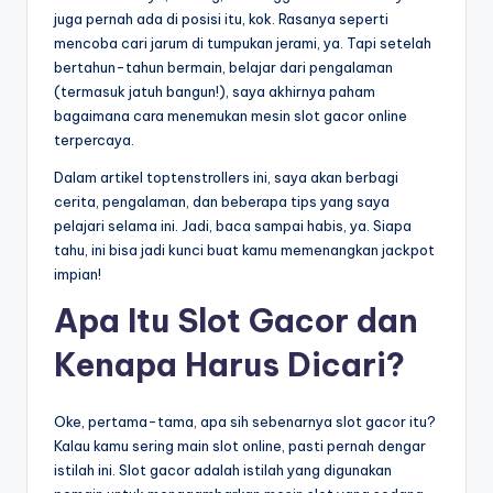
juga pernah ada di posisi itu, kok. Rasanya seperti
mencoba cari jarum di tumpukan jerami, ya. Tapi setelah
bertahun-tahun bermain, belajar dari pengalaman
(termasuk jatuh bangun!), saya akhirnya paham
bagaimana cara menemukan mesin slot gacor online
terpercaya.
Dalam artikel toptenstrollers ini, saya akan berbagi
cerita, pengalaman, dan beberapa tips yang saya
pelajari selama ini. Jadi, baca sampai habis, ya. Siapa
tahu, ini bisa jadi kunci buat kamu memenangkan jackpot
impian!
Apa Itu Slot Gacor dan
Kenapa Harus Dicari?
Oke, pertama-tama, apa sih sebenarnya slot gacor itu?
Kalau kamu sering main slot online, pasti pernah dengar
istilah ini. Slot gacor adalah istilah yang digunakan