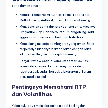
Berikut ini beberapa ciri situs terpercaya berdasarkan
pengalaman saya:
Memiliki lisensi resmi: Contoh lisensi seperti dari
Malta Gaming Authority atau Curacao eGaming.
Menyediakan game dari provider ternama: Misalnya
Pragmatic Play, Habanero, atau Microgaming. Kalau
nggak ada nama-nama besar ini, hati-hati.
Mendukung metode pembayaran yang aman: Situs
terpercaya biasanya bekerja sama dengan bank
lokal, e-wallet, hingga cryptocurrency.
Banyak review positif: Sebelum daftar, cek dulu
review dari pemain lain. Biasanya situs dengan
reputasi baik sudah banyak dibicarakan di forum
atau media sosial.
Pentingnya Memahami RTP
dan Volatilitas
Kalau dulu, saya main slot cuma modal feeling dan