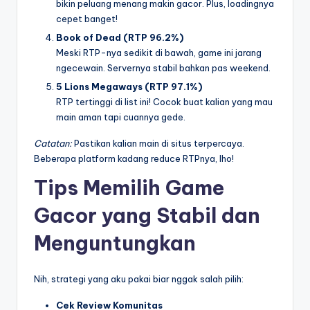
bikin peluang menang makin gacor. Plus, loadingnya
cepet banget!
Book of Dead (RTP 96.2%)
Meski RTP-nya sedikit di bawah, game ini jarang
ngecewain. Servernya stabil bahkan pas weekend.
5 Lions Megaways (RTP 97.1%)
RTP tertinggi di list ini! Cocok buat kalian yang mau
main aman tapi cuannya gede.
Catatan:
Pastikan kalian main di situs terpercaya.
Beberapa platform kadang reduce RTPnya, lho!
Tips Memilih Game
Gacor yang Stabil dan
Menguntungkan
Nih, strategi yang aku pakai biar nggak salah pilih:
Cek Review Komunitas