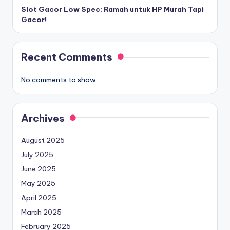
Slot Gacor Low Spec: Ramah untuk HP Murah Tapi
Gacor!
Recent Comments
No comments to show.
Archives
August 2025
July 2025
June 2025
May 2025
April 2025
March 2025
February 2025