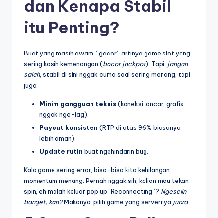
dan Kenapa Stabil
itu Penting?
Buat yang masih awam, “gacor” artinya game slot yang
sering kasih kemenangan (
bocor jackpot
). Tapi,
jangan
salah
, stabil di sini nggak cuma soal sering menang, tapi
juga:
Minim gangguan teknis
(koneksi lancar, grafis
nggak nge-lag).
Payout konsisten
(RTP di atas 96% biasanya
lebih aman).
Update rutin
buat ngehindarin bug.
Kalo game sering error, bisa-bisa kita kehilangan
momentum menang. Pernah nggak sih, kalian mau tekan
spin, eh malah keluar pop up “Reconnecting”?
Ngeselin
banget, kan?
Makanya, pilih game yang servernya
juara
.