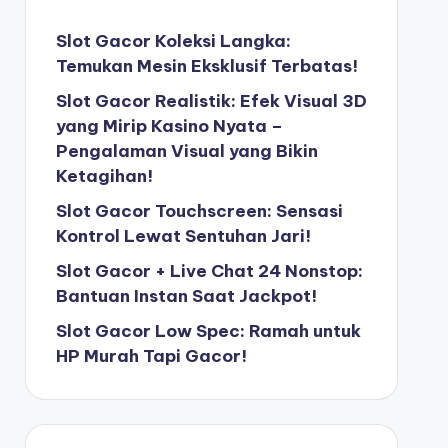
Slot Gacor Koleksi Langka:
Temukan Mesin Eksklusif Terbatas!
Slot Gacor Realistik: Efek Visual 3D
yang Mirip Kasino Nyata –
Pengalaman Visual yang Bikin
Ketagihan!
Slot Gacor Touchscreen: Sensasi
Kontrol Lewat Sentuhan Jari!
Slot Gacor + Live Chat 24 Nonstop:
Bantuan Instan Saat Jackpot!
Slot Gacor Low Spec: Ramah untuk
HP Murah Tapi Gacor!