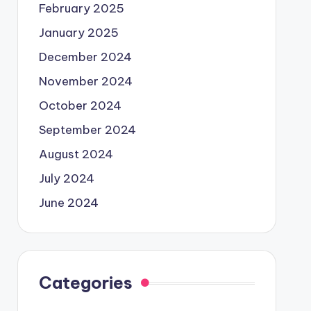
February 2025
January 2025
December 2024
November 2024
October 2024
September 2024
August 2024
July 2024
June 2024
Categories