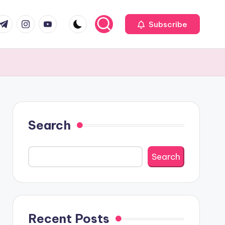
com
r.com
.me
instagram.com
youtube.com
Subscribe
Search
Search
Recent Posts