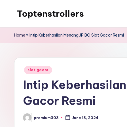
Toptenstrollers
Home
»
Intip Keberhasilan Menang JP BO Slot Gacor Resmi
Posted
slot gacor
in
Intip Keberhasila
Gacor Resmi
premium303
June 18, 2024
Posted
by