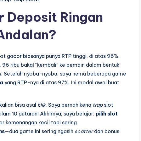
r Deposit Ringan
 Andalan?
lot gacor biasanya punya RTP tinggi, di atas 96%.
it, 96 ribu bakal “kembali” ke pemain dalam bentuk
itu. Setelah nyoba-nyoba, saya nemu beberapa game
a
yang RTP-nya di atas 97%. Ini modal awal buat
kalian bisa asal
klik
. Saya pernah kena
trap
slot
alam 10 putaran! Akhirnya, saya belajar:
pilih slot
ar kemenangan kecil tapi sering.
ms
—dua game ini sering ngasih
scatter
dan bonus