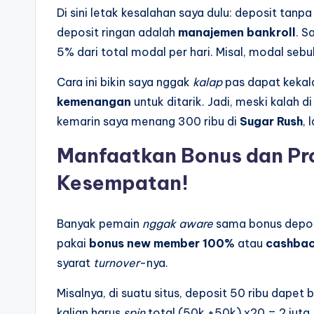
Di sini letak kesalahan saya dulu: deposit tan
deposit ringan adalah
manajemen bankroll
. S
5% dari total modal per hari. Misal, modal sebula
Cara ini bikin saya nggak
kalap
pas dapat kekala
kemenangan
untuk ditarik. Jadi, meski kalah d
kemarin saya menang 300 ribu di
Sugar Rush
, 
Manfaatkan Bonus dan Pr
Kesempatan!
Banyak pemain
nggak aware
sama bonus deposit
pakai
bonus new member 100%
atau
cashbac
syarat
turnover
-nya.
Misalnya, di suatu situs, deposit 50 ribu dapet 
kalian harus
spin
total (50k +50k) x20 = 2 juta.