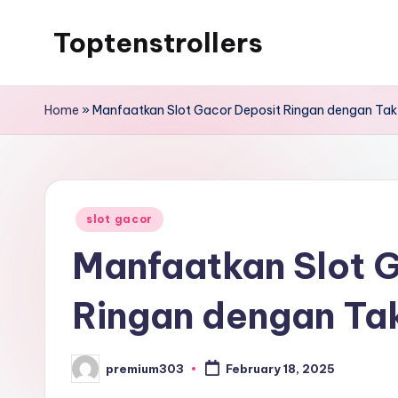
Toptenstrollers
Home
»
Manfaatkan Slot Gacor Deposit Ringan dengan Takti
Posted
slot gacor
in
Manfaatkan Slot 
Ringan dengan Tak
premium303
February 18, 2025
Posted
by