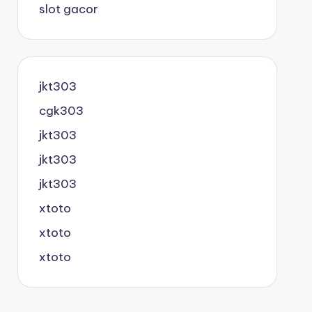
slot gacor
jkt303
cgk303
jkt303
jkt303
jkt303
xtoto
xtoto
xtoto