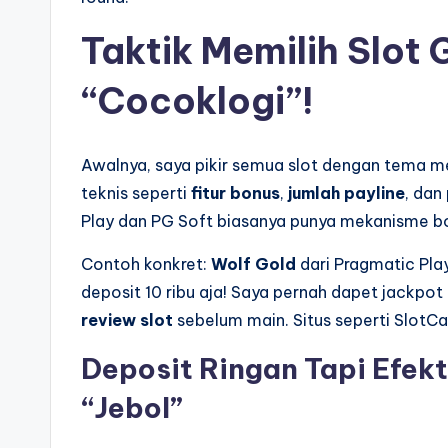
Taktik Memilih Slot
“Cocoklogi”!
Awalnya, saya pikir semua slot dengan tema men
teknis seperti
fitur bonus
,
jumlah payline
, dan
Play dan PG Soft biasanya punya mekanisme 
Contoh konkret:
Wolf Gold
dari Pragmatic Play.
deposit 10 ribu aja! Saya pernah dapet jackpot
review slot
sebelum main. Situs seperti SlotCa
Deposit Ringan Tapi Efekt
“Jebol”