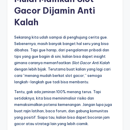
Gacor Dijamin Anti
Kalah
Sekarang kita udah sampai di penghujung cerita gue.
Sebenernya, masih banyak banget hal seru yang bisa
dibahas. Tapi gue harap, dari pengalaman pribadi dan
tips yang gue bagiin di sini, kalian bisa dapet insight
gimana caranya memanfaatkan
Slot Gacor Anti Kalah
dengan lebih bijak. Terutama buat kalian yang lagi cari
cara “menang mudah berkat slot gacor,” semoga
langkah-langkah gue tadi bisa membantu.
Tentu, gak ada jaminan 100% menang terus. Tapi
setidaknya, kita bisa meminimalisir risiko dan
memaksimalkan potensi kemenangan. Jangan lupa juga
buat rajin latihan, baca forum, dan gabung komunitas
yang positif. Siapa tau, kalian bisa dapet bocoran jam
gacor atau strategi lain yang lebih ciamik.