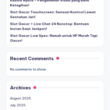
Kasino Nyata – Pengalaman Visual yang Bikin
Ketagihan!
Slot Gacor Touchscreen: Sensasi Kontrol Lewat
Sentuhan Jari!
Slot Gacor + Live Chat 24 Nonstop: Bantuan
Instan Saat Jackpot!
Slot Gacor Low Spec: Ramah untuk HP Murah Tapi
Gacor!
Recent Comments
No comments to show.
Archives
August 2025
July 2025