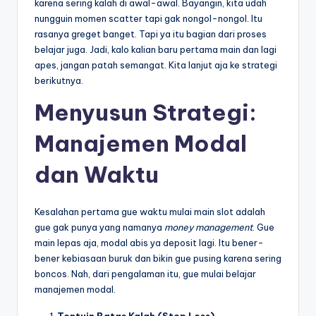
karena sering kalah di awal-awal. Bayangin, kita udah
nungguin momen scatter tapi gak nongol-nongol. Itu
rasanya greget banget. Tapi ya itu bagian dari proses
belajar juga. Jadi, kalo kalian baru pertama main dan lagi
apes, jangan patah semangat. Kita lanjut aja ke strategi
berikutnya.
Menyusun Strategi:
Manajemen Modal
dan Waktu
Kesalahan pertama gue waktu mulai main slot adalah
gue gak punya yang namanya
money management
. Gue
main lepas aja, modal abis ya deposit lagi. Itu bener-
bener kebiasaan buruk dan bikin gue pusing karena sering
boncos. Nah, dari pengalaman itu, gue mulai belajar
manajemen modal.
Tentuin Batas Kalah (Stop Loss)