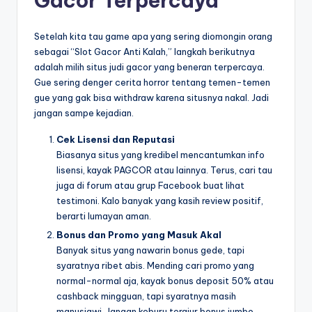
Gacor Terpercaya
Setelah kita tau game apa yang sering diomongin orang
sebagai “Slot Gacor Anti Kalah,” langkah berikutnya
adalah milih situs judi gacor yang beneran terpercaya.
Gue sering denger cerita horror tentang temen-temen
gue yang gak bisa withdraw karena situsnya nakal. Jadi
jangan sampe kejadian.
Cek Lisensi dan Reputasi
Biasanya situs yang kredibel mencantumkan info
lisensi, kayak PAGCOR atau lainnya. Terus, cari tau
juga di forum atau grup Facebook buat lihat
testimoni. Kalo banyak yang kasih review positif,
berarti lumayan aman.
Bonus dan Promo yang Masuk Akal
Banyak situs yang nawarin bonus gede, tapi
syaratnya ribet abis. Mending cari promo yang
normal-normal aja, kayak bonus deposit 50% atau
cashback mingguan, tapi syaratnya masih
manusiawi. Jangan keburu tergiur bonus jumbo.