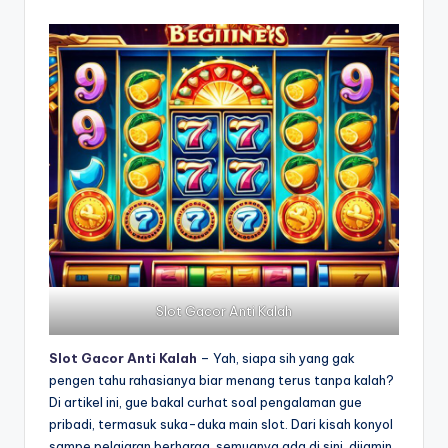
by
Slot Gacor Anti Kalah
Slot Gacor Anti Kalah
– Yah, siapa sih yang gak
pengen tahu rahasianya biar menang terus tanpa kalah?
Di artikel ini, gue bakal curhat soal pengalaman gue
pribadi, termasuk suka-duka main slot. Dari kisah konyol
sampe pelajaran berharga, semuanya ada di sini, dijamin