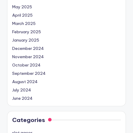
May 2025
April 2025
March 2025
February 2025
January 2025
December 2024
November 2024
October 2024
September 2024
August 2024
July 2024
June 2024
Categories
slot gacor