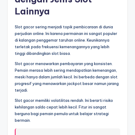
Lainnya
Slot gacor sering menjadi topik pembicaraan di dunia
perjudian online. Ini karena permainan ini sangat populer
di kalangan penggemar taruhan online. Keunikannya
terletak pada frekuensi kemenangannya yang lebih
tinggi dibandingkan slot biasa.
Slot gacor menawarkan pembayaran yang konsisten.
Pemain merasa lebih sering mendapatkan kemenangan,
meski hanya dalam jumlah kecil. Ini berbeda dengan slot
progresif yang menawarkan jackpot besar namun jarang
terjadi.
Slot gacor memiliki volatilitas rendah. Ini berarti risiko
kehilangan saldo cepat lebih kecil. Fitur ini sangat
berguna bagi pemain pemula untuk belajar strategi
bermain.