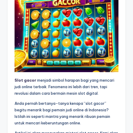
Slot gacor
menjadi simbol harapan bagi yang mencari
judi online terbaik. Fenomena ini lebih dari tren, tapi
revolusi dalam cara bermain mesin slot digital.
Anda pernah bertanya-tanya kenapa “slot gacor”
begitu menarik bagi pemain judi online di Indonesia?
Istilah ini seperti mantra yang menarik ribuan pemain
untuk mencari keberuntungan online.
Artikel ini akan mengungkap misteri slot gacor. Kami akan