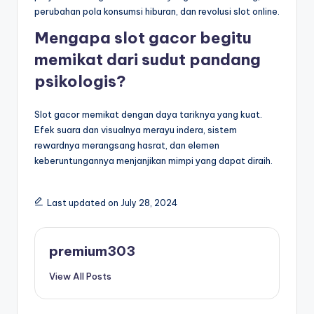
perubahan pola konsumsi hiburan, dan revolusi slot online.
Mengapa slot gacor begitu
memikat dari sudut pandang
psikologis?
Slot gacor memikat dengan daya tariknya yang kuat.
Efek suara dan visualnya merayu indera, sistem
rewardnya merangsang hasrat, dan elemen
keberuntungannya menjanjikan mimpi yang dapat diraih.
Last updated on July 28, 2024
premium303
View All Posts