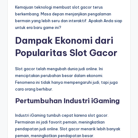
Kemajuan teknologi membuat slot gacor terus
berkembang. Masa depan menjanjikan pengalaman
bermain yang lebih seru dan interaktif. Apakah Anda siap
untuk era baru game ini?
Dampak Ekonomi dari
Popularitas Slot Gacor
Slot gacor telah mengubah dunia judi online. Ini
menciptakan perubahan besar dalam ekonomi.
Fenomena ini tidak hanya mempengaruhi judi, tapi juga
cara orang berhibur.
Pertumbuhan Industri iGaming
Industri iGaming tumbuh cepat karena slot gacor.
Permainan ini jadi favorit pemain, meningkatkan
pendapatan judi online. Slot gacor menarik lebih banyak
pemain, meningkatkan pendapatan besar.