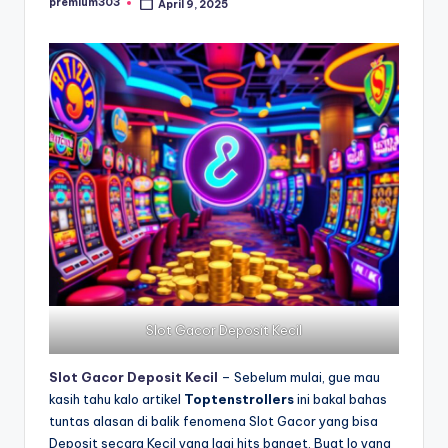
premium303
April 9, 2025
Posted
by
Slot Gacor Deposit Kecil
Slot Gacor Deposit Kecil
– Sebelum mulai, gue mau
kasih tahu kalo artikel
Toptenstrollers
ini bakal bahas
tuntas alasan di balik fenomena Slot Gacor yang bisa
Deposit secara Kecil yang lagi hits banget. Buat lo yang