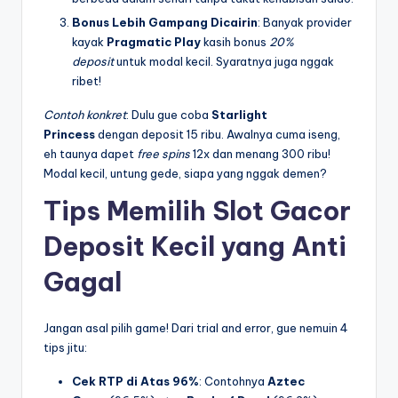
Bonus Lebih Gampang Dicairin
: Banyak provider
kayak
Pragmatic Play
kasih bonus
20%
deposit
untuk modal kecil. Syaratnya juga nggak
ribet!
Contoh konkret
: Dulu gue coba
Starlight
Princess
dengan deposit 15 ribu. Awalnya cuma iseng,
eh taunya dapet
free spins
12x dan menang 300 ribu!
Modal kecil, untung gede, siapa yang nggak demen?
Tips Memilih Slot Gacor
Deposit Kecil yang Anti
Gagal
Jangan asal pilih game! Dari trial and error, gue nemuin 4
tips jitu:
Cek RTP di Atas 96%
: Contohnya
Aztec