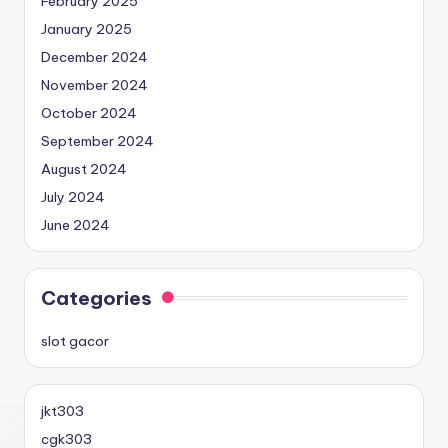
February 2025
January 2025
December 2024
November 2024
October 2024
September 2024
August 2024
July 2024
June 2024
Categories
slot gacor
jkt303
cgk303