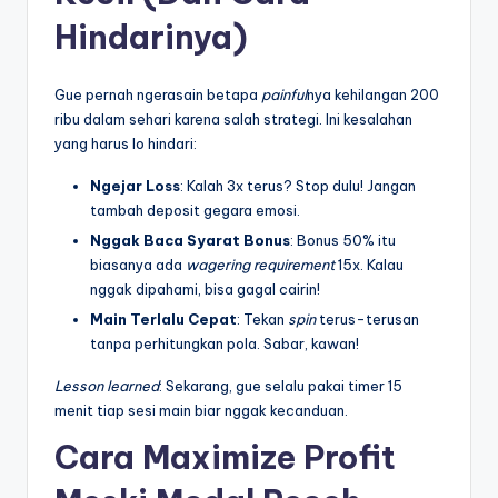
Hindarinya)
Gue pernah ngerasain betapa
painful
nya kehilangan 200
ribu dalam sehari karena salah strategi. Ini kesalahan
yang harus lo hindari:
Ngejar Loss
: Kalah 3x terus? Stop dulu! Jangan
tambah deposit gegara emosi.
Nggak Baca Syarat Bonus
: Bonus 50% itu
biasanya ada
wagering requirement
15x. Kalau
nggak dipahami, bisa gagal cairin!
Main Terlalu Cepat
: Tekan
spin
terus-terusan
tanpa perhitungkan pola. Sabar, kawan!
Lesson learned
: Sekarang, gue selalu pakai timer 15
menit tiap sesi main biar nggak kecanduan.
Cara Maximize Profit