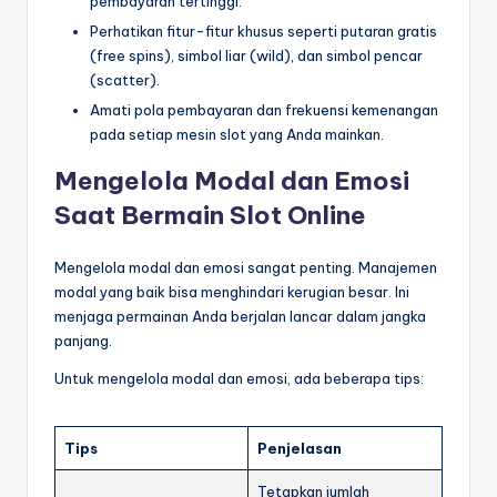
pembayaran tertinggi.
Perhatikan fitur-fitur khusus seperti putaran gratis
(free spins), simbol liar (wild), dan simbol pencar
(scatter).
Amati pola pembayaran dan frekuensi kemenangan
pada setiap mesin slot yang Anda mainkan.
Mengelola Modal dan Emosi
Saat Bermain Slot Online
Mengelola modal dan emosi sangat penting. Manajemen
modal yang baik bisa menghindari kerugian besar. Ini
menjaga permainan Anda berjalan lancar dalam jangka
panjang.
Untuk mengelola modal dan emosi, ada beberapa tips:
Tips
Penjelasan
Tetapkan jumlah