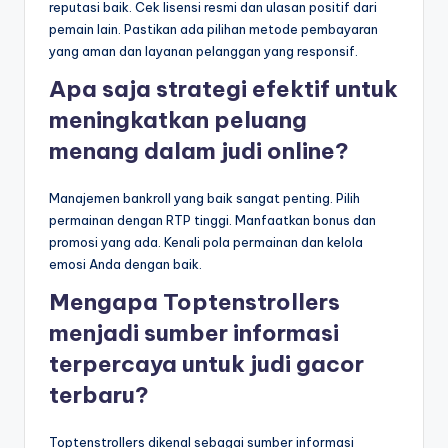
reputasi baik. Cek lisensi resmi dan ulasan positif dari
pemain lain. Pastikan ada pilihan metode pembayaran
yang aman dan layanan pelanggan yang responsif.
Apa saja strategi efektif untuk
meningkatkan peluang
menang dalam judi online?
Manajemen bankroll yang baik sangat penting. Pilih
permainan dengan RTP tinggi. Manfaatkan bonus dan
promosi yang ada. Kenali pola permainan dan kelola
emosi Anda dengan baik.
Mengapa Toptenstrollers
menjadi sumber informasi
terpercaya untuk judi gacor
terbaru?
Toptenstrollers dikenal sebagai sumber informasi