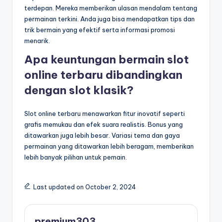
terdepan. Mereka memberikan ulasan mendalam tentang
permainan terkini. Anda juga bisa mendapatkan tips dan
trik bermain yang efektif serta informasi promosi
menarik.
Apa keuntungan bermain slot
online terbaru dibandingkan
dengan slot klasik?
Slot online terbaru menawarkan fitur inovatif seperti
grafis memukau dan efek suara realistis. Bonus yang
ditawarkan juga lebih besar. Variasi tema dan gaya
permainan yang ditawarkan lebih beragam, memberikan
lebih banyak pilihan untuk pemain.
Last updated on October 2, 2024
premium303