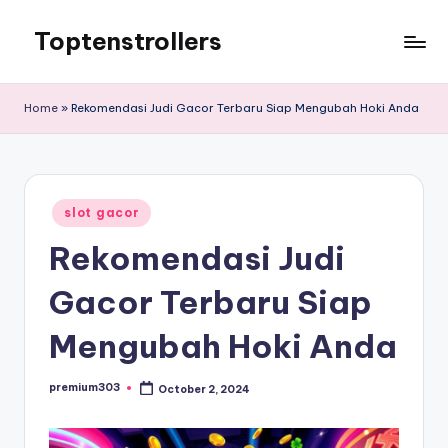
Toptenstrollers
Home
»
Rekomendasi Judi Gacor Terbaru Siap Mengubah Hoki Anda
Posted
slot gacor
in
Rekomendasi Judi
Gacor Terbaru Siap
Mengubah Hoki Anda
premium303
October 2, 2024
Posted
by