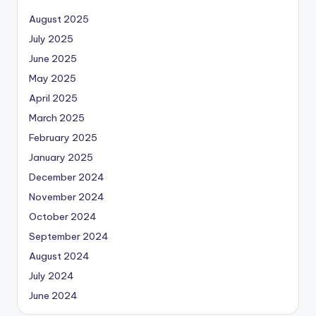
August 2025
July 2025
June 2025
May 2025
April 2025
March 2025
February 2025
January 2025
December 2024
November 2024
October 2024
September 2024
August 2024
July 2024
June 2024