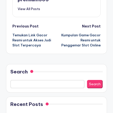
View All Posts
Post
Previous Post
Next Post
Temukan Link Gacor
Kumpulan Game Gacor
navigation
Resmi untuk Akses Judi
Resmi untuk
Slot Terpercaya
Penggemar Slot Online
Search
Search
Recent Posts