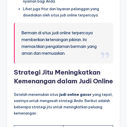
nyaman bagi Anda.
Lihat juga fitur dan layanan pelanggan yang
disediakan oleh situs judi online terpercaya.
Bermain di situs judi online terpercaya
memberikan ketenangan pikiran. Ini
memastikan pengalaman bermain yang
aman dan memuaskan.
Strategi Jitu Meningkatkan
Kemenangan dalam Judi Online
Setelah menemukan situs
judi online gacor
yang tepat,
saatnya untuk mengasah strategi Anda. Berikut adalah
beberapa strategi jitu untuk meningkatkan peluang
kemenangan: