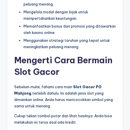
peluang menang.
Mengelola modal dengan bijak untuk
mempertahankan keuntungan.
Memanfaatkan bonus dan promosi yang ditawarkan
oleh kasino online.
Menggunakan strategi taruhan yang tepat untuk
meningkatkan peluang menang.
Mengerti Cara Bermain
Slot Gacor
Sebelum mulai, fahami cara main
Slot Gacor
PG
Mahjong
terlebih dahulu. Ini adalah jenis slot yang
dimainkan online. Anda harus mencocokkan simbol yang
sama untuk menang.
Cukup tekan tombol putar dan lihat hasilnya. Anda bisa
melakukan ini terus asal ada kredit.