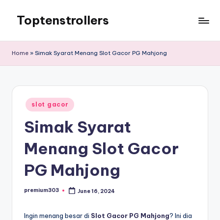
Toptenstrollers
Home
»
Simak Syarat Menang Slot Gacor PG Mahjong
Posted
slot gacor
in
Simak Syarat
Menang Slot Gacor
PG Mahjong
premium303
June 16, 2024
Posted
by
Ingin menang besar di
Slot Gacor
PG Mahjong
? Ini dia