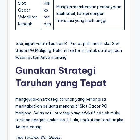
Slot
Risi
Mungkin memberikan pembayaran
Gacor
ko
lebih kecil, tetapi dengan
Volatilitas
ren
frekuensi yang lebih tinggi
Rendah
dah
Jadi, ingat volatilitas dan RTP saat pilih mesin slot Slot
Gacor PG Mahjong. Pahami faktor ini untuk strategi dan
kesempatan Anda menang.
Gunakan Strategi
Taruhan yang Tepat
Menggunakan strategi taruhan yang benar bisa
meningkatkan peluang menang di Slot Gacor PG
Mahjong. Salah satu strategi yang efektif adalah mulai
taruhan dengan jumlah kecil. Lalu, tingkatkan taruhan jika
Anda menang.
Tips taruhan Slot Gacor
: