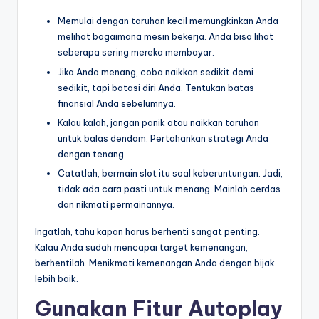
Memulai dengan taruhan kecil memungkinkan Anda
melihat bagaimana mesin bekerja. Anda bisa lihat
seberapa sering mereka membayar.
Jika Anda menang, coba naikkan sedikit demi
sedikit, tapi batasi diri Anda. Tentukan batas
finansial Anda sebelumnya.
Kalau kalah, jangan panik atau naikkan taruhan
untuk balas dendam. Pertahankan strategi Anda
dengan tenang.
Catatlah, bermain slot itu soal keberuntungan. Jadi,
tidak ada cara pasti untuk menang. Mainlah cerdas
dan nikmati permainannya.
Ingatlah, tahu kapan harus berhenti sangat penting.
Kalau Anda sudah mencapai target kemenangan,
berhentilah. Menikmati kemenangan Anda dengan bijak
lebih baik.
Gunakan Fitur Autoplay