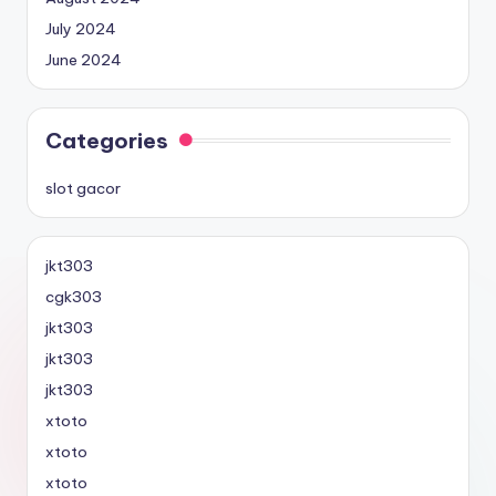
July 2024
June 2024
Categories
slot gacor
jkt303
cgk303
jkt303
jkt303
jkt303
xtoto
xtoto
xtoto