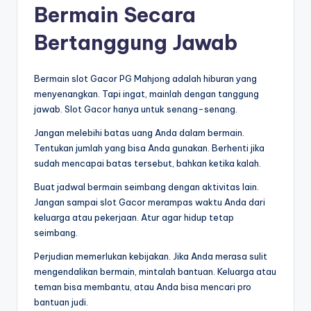
Bermain Secara
Bertanggung Jawab
Bermain slot Gacor PG Mahjong adalah hiburan yang
menyenangkan. Tapi ingat, mainlah dengan tanggung
jawab. Slot Gacor hanya untuk senang-senang.
Jangan melebihi batas uang Anda dalam bermain.
Tentukan jumlah yang bisa Anda gunakan. Berhenti jika
sudah mencapai batas tersebut, bahkan ketika kalah.
Buat jadwal bermain seimbang dengan aktivitas lain.
Jangan sampai slot Gacor merampas waktu Anda dari
keluarga atau pekerjaan. Atur agar hidup tetap
seimbang.
Perjudian memerlukan kebijakan. Jika Anda merasa sulit
mengendalikan bermain, mintalah bantuan. Keluarga atau
teman bisa membantu, atau Anda bisa mencari pro
bantuan judi.