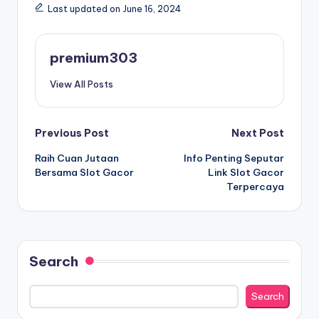
Last updated on June 16, 2024
premium303
View All Posts
Post
Previous Post
Next Post
Raih Cuan Jutaan
Info Penting Seputar
navigation
Bersama Slot Gacor
Link Slot Gacor
Terpercaya
Search
Search