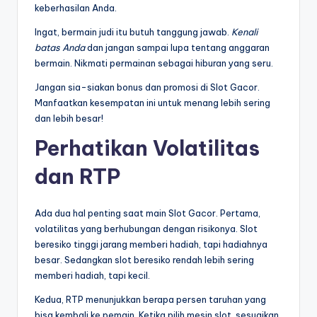
keberhasilan Anda.
Ingat, bermain judi itu butuh tanggung jawab.
Kenali
batas Anda
dan jangan sampai lupa tentang anggaran
bermain. Nikmati permainan sebagai hiburan yang seru.
Jangan sia-siakan bonus dan promosi di Slot Gacor.
Manfaatkan kesempatan ini untuk menang lebih sering
dan lebih besar!
Perhatikan Volatilitas
dan RTP
Ada dua hal penting saat main Slot Gacor. Pertama,
volatilitas yang berhubungan dengan risikonya. Slot
beresiko tinggi jarang memberi hadiah, tapi hadiahnya
besar. Sedangkan slot beresiko rendah lebih sering
memberi hadiah, tapi kecil.
Kedua, RTP menunjukkan berapa persen taruhan yang
bisa kembali ke pemain. Ketika pilih mesin slot, sesuaikan