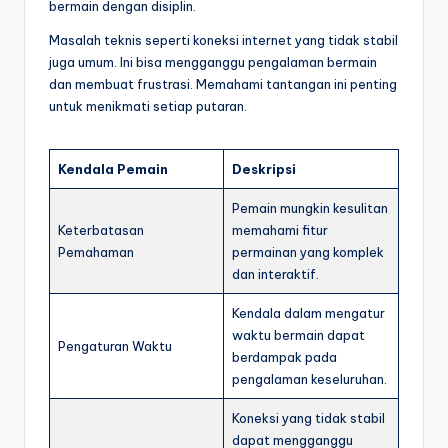
bermain dengan disiplin.
Masalah teknis seperti koneksi internet yang tidak stabil
juga umum. Ini bisa mengganggu pengalaman bermain
dan membuat frustrasi. Memahami tantangan ini penting
untuk menikmati setiap putaran.
Kendala Pemain
Deskripsi
Pemain mungkin kesulitan
Keterbatasan
memahami fitur
Pemahaman
permainan yang komplek
dan interaktif.
Kendala dalam mengatur
waktu bermain dapat
Pengaturan Waktu
berdampak pada
pengalaman keseluruhan.
Koneksi yang tidak stabil
dapat mengganggu