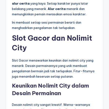
alur cerita
yang kaya. Setiap karakter punya latar
belakang yang menarik.
Alur cerita
menarik dan
memungkinkan pemain merasakan emosi karakter.
Ini membuat setiap sesi permainan berarti dan
menghadirkan pengalaman tak terlupakan.
Slot Gacor dan Nolimit
City
Slot Gacor menawarkan keunikan dari nolimit city yang
menarik. Desain permainannya yang unik membuat
pengalaman bermain jadi tak terlupakan. Fitur-fiturnya
juga menambah keseruan setiap putaran.
Keunikan Nolimit City dalam
Desain Permainan
Desain nolimit city sangat kreatif. Warna-warnanya