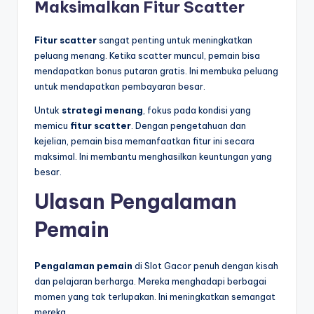
Maksimalkan Fitur Scatter
Fitur scatter
sangat penting untuk meningkatkan
peluang menang. Ketika scatter muncul, pemain bisa
mendapatkan bonus putaran gratis. Ini membuka peluang
untuk mendapatkan pembayaran besar.
Untuk
strategi menang
, fokus pada kondisi yang
memicu
fitur scatter
. Dengan pengetahuan dan
kejelian, pemain bisa memanfaatkan fitur ini secara
maksimal. Ini membantu menghasilkan keuntungan yang
besar.
Ulasan Pengalaman
Pemain
Pengalaman pemain
di Slot Gacor penuh dengan kisah
dan pelajaran berharga. Mereka menghadapi berbagai
momen yang tak terlupakan. Ini meningkatkan semangat
mereka.