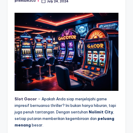
premium303
July 24, 2024
Posted
by
Slot Gacor
– Apakah Anda siap menjelajahi game
impresif bernuansa thriller? Ini bukan hanya hiburan, tapi
juga penuh tantangan. Dengan sentuhan
Nolimit City
,
setiap putaran memberikan kegembiraan dan
peluang
menang
besar.