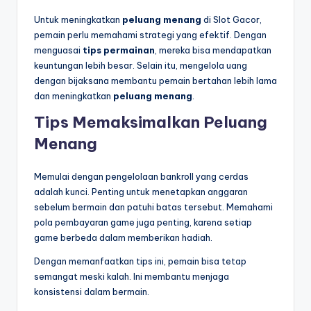
Untuk meningkatkan
peluang menang
di Slot Gacor,
pemain perlu memahami strategi yang efektif. Dengan
menguasai
tips permainan
, mereka bisa mendapatkan
keuntungan lebih besar. Selain itu, mengelola uang
dengan bijaksana membantu pemain bertahan lebih lama
dan meningkatkan
peluang menang
.
Tips Memaksimalkan Peluang
Menang
Memulai dengan pengelolaan bankroll yang cerdas
adalah kunci. Penting untuk menetapkan anggaran
sebelum bermain dan patuhi batas tersebut. Memahami
pola pembayaran game juga penting, karena setiap
game berbeda dalam memberikan hadiah.
Dengan memanfaatkan tips ini, pemain bisa tetap
semangat meski kalah. Ini membantu menjaga
konsistensi dalam bermain.