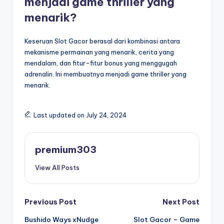
menjadi game thriller yang
menarik?
Keseruan Slot Gacor berasal dari kombinasi antara
mekanisme permainan yang menarik, cerita yang
mendalam, dan fitur-fitur bonus yang menggugah
adrenalin. Ini membuatnya menjadi game thriller yang
menarik.
Last updated on July 24, 2024
premium303
View All Posts
Post
Previous Post
Next Post
Bushido Ways xNudge
Slot Gacor – Game