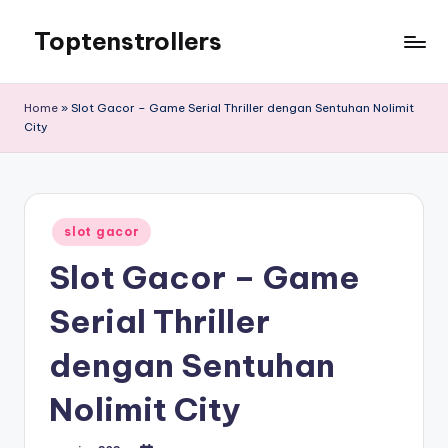
Toptenstrollers
Home
»
Slot Gacor – Game Serial Thriller dengan Sentuhan Nolimit
City
Posted
slot gacor
in
Slot Gacor – Game
Serial Thriller
dengan Sentuhan
Nolimit City