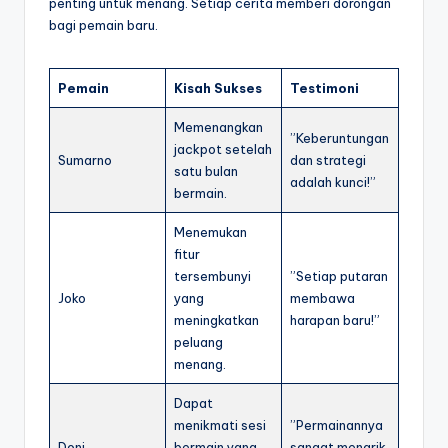
penting untuk menang. Setiap cerita memberi dorongan
bagi pemain baru.
Pemain
Kisah Sukses
Testimoni
Memenangkan
”Keberuntungan
jackpot setelah
Sumarno
dan strategi
satu bulan
adalah kunci!”
bermain.
Menemukan
fitur
tersembunyi
”Setiap putaran
Joko
yang
membawa
meningkatkan
harapan baru!”
peluang
menang.
Dapat
menikmati sesi
”Permainannya
Doni
bermain yang
sangat menarik