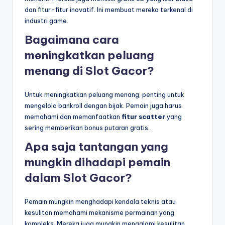
dan fitur-fitur inovatif. Ini membuat mereka terkenal di
industri game.
Bagaimana cara
meningkatkan peluang
menang di Slot Gacor?
Untuk meningkatkan peluang menang, penting untuk
mengelola bankroll dengan bijak. Pemain juga harus
memahami dan memanfaatkan
fitur scatter
yang
sering memberikan bonus putaran gratis.
Apa saja tantangan yang
mungkin dihadapi pemain
dalam Slot Gacor?
Pemain mungkin menghadapi kendala teknis atau
kesulitan memahami mekanisme permainan yang
kompleks. Mereka juga mungkin mengalami kesulitan