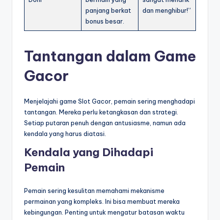
panjang berkat
dan menghibur!”
bonus besar.
Tantangan dalam Game
Gacor
Menjelajahi game Slot Gacor, pemain sering menghadapi
tantangan. Mereka perlu ketangkasan dan strategi.
Setiap putaran penuh dengan antusiasme, namun ada
kendala yang harus diatasi.
Kendala yang Dihadapi
Pemain
Pemain sering kesulitan memahami mekanisme
permainan yang kompleks. Ini bisa membuat mereka
kebingungan. Penting untuk mengatur batasan waktu