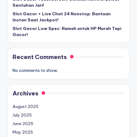
Sentuhan Jari!
Slot Gacor + Live Chat 24 Nonstop: Bantuan
Instan Saat Jackpot!
Slot Gacor Low Spec: Ramah untuk HP Murah Tapi
Gacor!
Recent Comments
No comments to show.
Archives
August 2025
July 2025
June 2025
May 2025