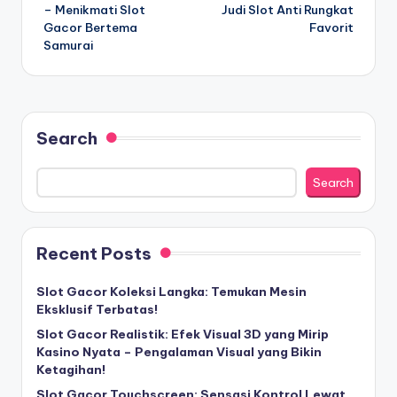
navigation
– Menikmati Slot
Judi Slot Anti Rungkat
Gacor Bertema
Favorit
Samurai
Search
Search
Recent Posts
Slot Gacor Koleksi Langka: Temukan Mesin
Eksklusif Terbatas!
Slot Gacor Realistik: Efek Visual 3D yang Mirip
Kasino Nyata – Pengalaman Visual yang Bikin
Ketagihan!
Slot Gacor Touchscreen: Sensasi Kontrol Lewat