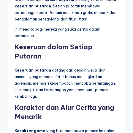
keseruan putaran
. Setiap putaran membawa
petualangan baru. Pemain menikmati grafis menarik dan
pengalaman sensasional dari fitur-fitur.
Ini menarik bagi mereka yang suka cerita dalam
permainan.
Keseruan dalam Setiap
Putaran
Keseruan putaran
datang dari desain visual dan
animasi yang menarik. Fitur bonus meningkatkan
adrenalin, memberi kesempatan mencoba peruntungan.
Ini menciptakan ketegangan yang membuat pemain
kembali lagi.
Karakter dan Alur Cerita yang
Menarik
Karakter game
yang baik membawa pemain ke dalam