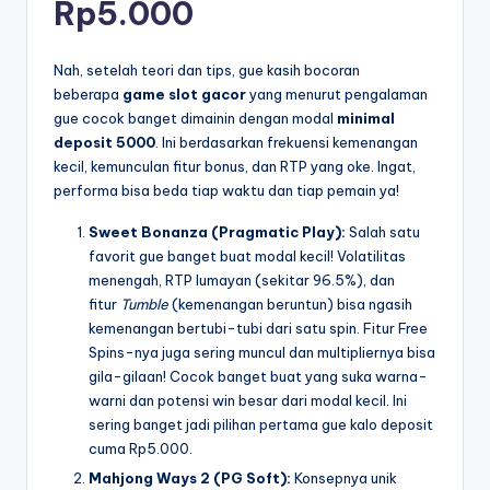
Rp5.000
Nah, setelah teori dan tips, gue kasih bocoran
beberapa
game slot gacor
yang menurut pengalaman
gue cocok banget dimainin dengan modal
minimal
deposit 5000
. Ini berdasarkan frekuensi kemenangan
kecil, kemunculan fitur bonus, dan RTP yang oke. Ingat,
performa bisa beda tiap waktu dan tiap pemain ya!
Sweet Bonanza (Pragmatic Play):
Salah satu
favorit gue banget buat modal kecil! Volatilitas
menengah, RTP lumayan (sekitar 96.5%), dan
fitur
Tumble
(kemenangan beruntun) bisa ngasih
kemenangan bertubi-tubi dari satu spin. Fitur Free
Spins-nya juga sering muncul dan multipliernya bisa
gila-gilaan! Cocok banget buat yang suka warna-
warni dan potensi win besar dari modal kecil. Ini
sering banget jadi pilihan pertama gue kalo deposit
cuma Rp5.000.
Mahjong Ways 2 (PG Soft):
Konsepnya unik