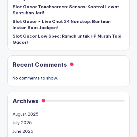
Slot Gacor Touchscreen: Sensasi Kontrol Lewat
Sentuhan Jari!
Slot Gacor + Live Chat 24 Nonstop: Bantuan
Instan Saat Jackpot!
Slot Gacor Low Spec: Ramah untuk HP Murah Tapi
Gacor!
Recent Comments
No comments to show.
Archives
August 2025
July 2025
June 2025