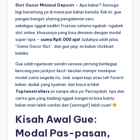
Slot Gacor Minimal Deposit
– Apa kabar? Semoga
lagi beruntung ya di mana pun kalian berada. Kali ini, gue
pengen banget sharing pengalaman seru
sekaligus
nggak
sedikit frustasi selama ngubek-ngubek
slot online, khususnya yang bisa dimainin dengan modal
super tipis –
cuma Rp5.000 aja!
Judulnya udah jelas,
“Game Gacor Slot”, dan gue janji, ini bukan clickbait
belaka.
Gue udah ngerasain sendiri sensasi jantung berdegup
kencang pas jackpot kecil-kecilan mampir meskipun
modal cuma segede itu. Jadi, siapin kopi atau teh favorit
kalian, duduk yang nyaman, dan baca artikel
Toptenstrollers
ini sampe abis ya. Percayalah, tips dan
cerita gue yang
kadang nggak banget
ini bisa bantu
kalian main lebih cerdas dan (semoga!) lebih cuan!
Kisah Awal Gue:
Modal Pas-pasan,