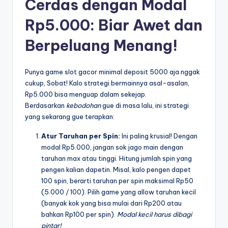
Cerdas dengan Modal
Rp5.000: Biar Awet dan
Berpeluang Menang!
Punya game slot gacor minimal deposit 5000 aja nggak
cukup, Sobat! Kalo strategi bermainnya asal-asalan,
Rp5.000 bisa menguap dalam sekejap.
Berdasarkan
kebodohan
gue di masa lalu, ini strategi
yang sekarang gue terapkan:
Atur Taruhan per Spin:
Ini paling krusial! Dengan
modal Rp5.000, jangan sok jago main dengan
taruhan max atau tinggi. Hitung jumlah spin yang
pengen kalian dapetin. Misal, kalo pengen dapet
100 spin, berarti taruhan per spin maksimal Rp50
(5.000 / 100). Pilih game yang allow taruhan kecil
(banyak kok yang bisa mulai dari Rp200 atau
bahkan Rp100 per spin).
Modal kecil harus dibagi
pintar!