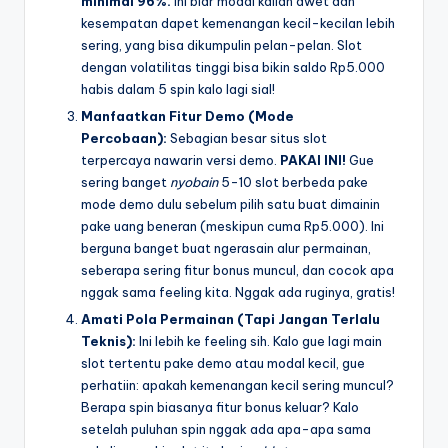
minimal 96%.
Ini biar modal kalian awet dan
kesempatan dapet kemenangan kecil-kecilan lebih
sering, yang bisa dikumpulin pelan-pelan. Slot
dengan volatilitas tinggi bisa bikin saldo Rp5.000
habis dalam 5 spin kalo lagi sial!
Manfaatkan Fitur Demo (Mode
Percobaan):
Sebagian besar situs slot
terpercaya nawarin versi demo.
PAKAI INI!
Gue
sering banget
nyobain
5-10 slot berbeda pake
mode demo dulu sebelum pilih satu buat dimainin
pake uang beneran (meskipun cuma Rp5.000). Ini
berguna banget buat ngerasain alur permainan,
seberapa sering fitur bonus muncul, dan cocok apa
nggak sama feeling kita. Nggak ada ruginya, gratis!
Amati Pola Permainan (Tapi Jangan Terlalu
Teknis):
Ini lebih ke feeling sih. Kalo gue lagi main
slot tertentu pake demo atau modal kecil, gue
perhatiin: apakah kemenangan kecil sering muncul?
Berapa spin biasanya fitur bonus keluar? Kalo
setelah puluhan spin nggak ada apa-apa sama