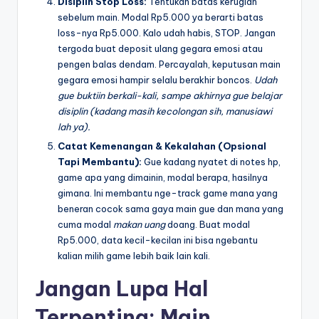
Disiplin Stop Loss:
Tentukan batas kerugian
sebelum main. Modal Rp5.000 ya berarti batas
loss-nya Rp5.000. Kalo udah habis, STOP. Jangan
tergoda buat deposit ulang gegara emosi atau
pengen balas dendam. Percayalah, keputusan main
gegara emosi hampir selalu berakhir boncos.
Udah
gue buktiin berkali-kali, sampe akhirnya gue belajar
disiplin (kadang masih kecolongan sih, manusiawi
lah ya).
Catat Kemenangan & Kekalahan (Opsional
Tapi Membantu):
Gue kadang nyatet di notes hp,
game apa yang dimainin, modal berapa, hasilnya
gimana. Ini membantu nge-track game mana yang
beneran cocok sama gaya main gue dan mana yang
cuma modal
makan uang
doang. Buat modal
Rp5.000, data kecil-kecilan ini bisa ngebantu
kalian milih game lebih baik lain kali.
Jangan Lupa Hal
Terpenting: Main