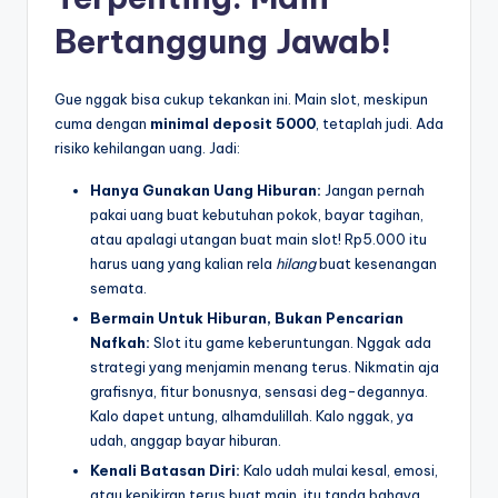
Bertanggung Jawab!
Gue nggak bisa cukup tekankan ini. Main slot, meskipun
cuma dengan
minimal deposit 5000
, tetaplah judi. Ada
risiko kehilangan uang. Jadi:
Hanya Gunakan Uang Hiburan:
Jangan pernah
pakai uang buat kebutuhan pokok, bayar tagihan,
atau apalagi utangan buat main slot! Rp5.000 itu
harus uang yang kalian rela
hilang
buat kesenangan
semata.
Bermain Untuk Hiburan, Bukan Pencarian
Nafkah:
Slot itu game keberuntungan. Nggak ada
strategi yang menjamin menang terus. Nikmatin aja
grafisnya, fitur bonusnya, sensasi deg-degannya.
Kalo dapet untung, alhamdulillah. Kalo nggak, ya
udah, anggap bayar hiburan.
Kenali Batasan Diri:
Kalo udah mulai kesal, emosi,
atau kepikiran terus buat main, itu tanda bahaya.