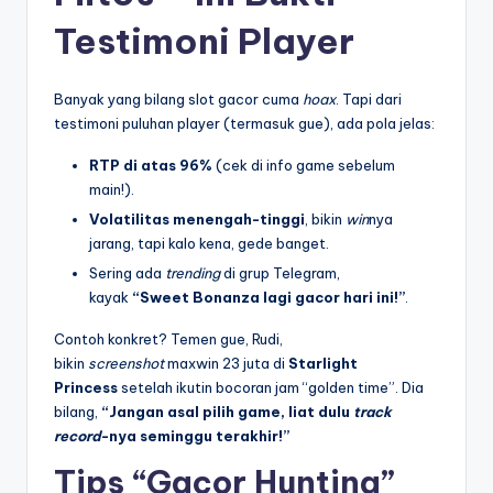
Testimoni Player
Banyak yang bilang slot gacor cuma
hoax
. Tapi dari
testimoni puluhan player (termasuk gue), ada pola jelas:
RTP di atas 96%
(cek di info game sebelum
main!).
Volatilitas menengah-tinggi
, bikin
win
nya
jarang, tapi kalo kena, gede banget.
Sering ada
trending
di grup Telegram,
kayak
“Sweet Bonanza lagi gacor hari ini!”
.
Contoh konkret? Temen gue, Rudi,
bikin
screenshot
maxwin 23 juta di
Starlight
Princess
setelah ikutin bocoran jam “golden time”. Dia
bilang,
“Jangan asal pilih game, liat dulu
track
record
-nya seminggu terakhir!”
Tips “Gacor Hunting”