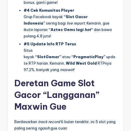
bonus, ganti game!
#4 Cek Komunitas Player
Grup Facebook kayak
“Slot Gacor
Indonesia”
sering bagi
live report
. Kemarin, gue
ikutin laporan
“Aztec Gems lagi
hot
“
dan bawa
pulang 4,8 juta!
#5 Update Info RTP Terus
Situs
kayak
“SlotGemar”
atau
“PragmaticPlay”
upda
te RTP harian. Kemarin,
Wild West Gold
RTPnya
97,2%, banyak yang
maxwin
!
Deretan Game Slot
Gacor “Langganan”
Maxwin Gue
Berdasarkan
track record
6 bulan terakhir, ini 5 slot yang
paling sering
ngasih
gue cuan: