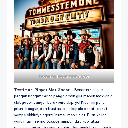
Testimoni Player Slot Gacor
Testimoni Player Slot Gacor
– Beneran nih, gue
pengen banget cerita pengalaman gue meraih maxwin di
slot gacor. Jangan buru-buru skip, ya! Kisah ini penuh
jatuh-bangun, dari frustasi bikin kepala cenat-cenut
sampe akhirnya ngerti “ritme” mesin slot. Buat kalian
yang masih sering
boncos
, simpan dulu kopi atau
cemilan, dan baca sampai habis. Percayalah, gue nggak