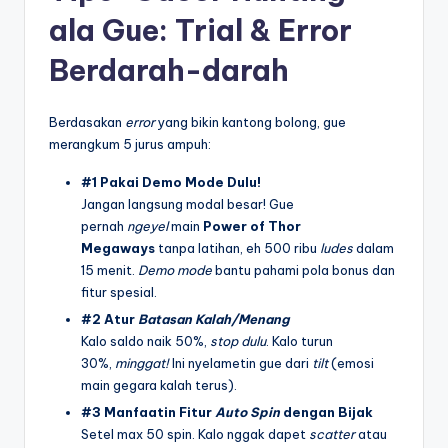
ala Gue: Trial & Error
Berdarah-darah
Berdasakan
error
yang bikin kantong bolong, gue
merangkum 5 jurus ampuh:
#1 Pakai Demo Mode Dulu!
Jangan langsung modal besar! Gue
pernah
ngeyel
main
Power of Thor
Megaways
tanpa latihan, eh 500 ribu
ludes
dalam
15 menit.
Demo mode
bantu pahami pola bonus dan
fitur spesial.
#2 Atur
Batasan Kalah/Menang
Kalo saldo naik 50%,
stop dulu
. Kalo turun
30%,
minggat!
Ini nyelametin gue dari
tilt
(emosi
main gegara kalah terus).
#3 Manfaatin Fitur
Auto Spin
dengan Bijak
Setel max 50 spin. Kalo nggak dapet
scatter
atau