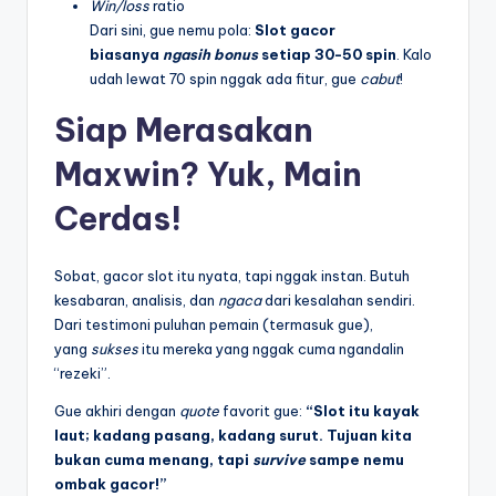
Win/loss
ratio
Dari sini, gue nemu pola:
Slot gacor
biasanya
ngasih bonus
setiap 30-50 spin
. Kalo
udah lewat 70 spin nggak ada fitur, gue
cabut
!
Siap Merasakan
Maxwin? Yuk, Main
Cerdas!
Sobat, gacor slot itu nyata, tapi nggak instan. Butuh
kesabaran, analisis, dan
ngaca
dari kesalahan sendiri.
Dari testimoni puluhan pemain (termasuk gue),
yang
sukses
itu mereka yang nggak cuma ngandalin
“rezeki”.
Gue akhiri dengan
quote
favorit gue:
“Slot itu kayak
laut; kadang pasang, kadang surut. Tujuan kita
bukan cuma menang, tapi
survive
sampe nemu
ombak gacor!”