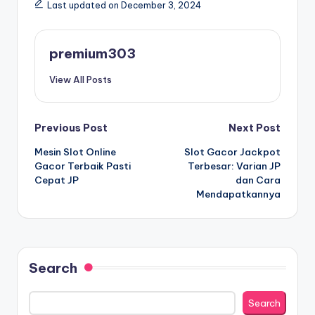
Last updated on December 3, 2024
premium303
View All Posts
Post
Previous Post
Next Post
Mesin Slot Online
Slot Gacor Jackpot
navigation
Gacor Terbaik Pasti
Terbesar: Varian JP
Cepat JP
dan Cara
Mendapatkannya
Search
Search