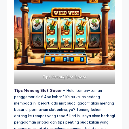
Tips Menang Slot Gacor
Tips Menang Slot Gacor
– Halo, teman-teman
penggemar slot! Apa kabar? Kalau kalian sedang
membaca ini, berarti ada niat buat “gacor” alias menang
besar di permainan slot online, ya? Tenang, kalian
datang ke tempat yang tepat! Hari ini, saya akan berbagi
pengalaman pribadi dan tips penting buat kalian yang
pengen meningkatkan peluang menang di slot online.