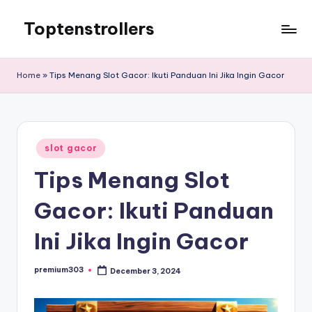
Toptenstrollers
Home
»
Tips Menang Slot Gacor: Ikuti Panduan Ini Jika Ingin Gacor
Posted
slot gacor
in
Tips Menang Slot
Gacor: Ikuti Panduan
Ini Jika Ingin Gacor
premium303
December 3, 2024
Posted
by