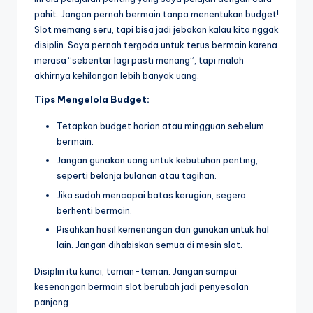
pahit. Jangan pernah bermain tanpa menentukan budget!
Slot memang seru, tapi bisa jadi jebakan kalau kita nggak
disiplin. Saya pernah tergoda untuk terus bermain karena
merasa “sebentar lagi pasti menang”, tapi malah
akhirnya kehilangan lebih banyak uang.
Tips Mengelola Budget:
Tetapkan budget harian atau mingguan sebelum
bermain.
Jangan gunakan uang untuk kebutuhan penting,
seperti belanja bulanan atau tagihan.
Jika sudah mencapai batas kerugian, segera
berhenti bermain.
Pisahkan hasil kemenangan dan gunakan untuk hal
lain. Jangan dihabiskan semua di mesin slot.
Disiplin itu kunci, teman-teman. Jangan sampai
kesenangan bermain slot berubah jadi penyesalan
panjang.