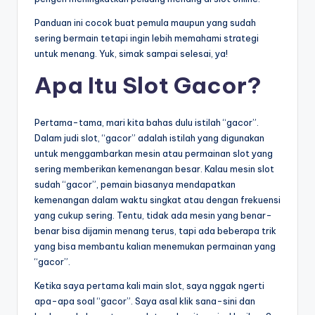
Panduan ini cocok buat pemula maupun yang sudah
sering bermain tetapi ingin lebih memahami strategi
untuk menang. Yuk, simak sampai selesai, ya!
Apa Itu Slot Gacor?
Pertama-tama, mari kita bahas dulu istilah “gacor”.
Dalam judi slot, “gacor” adalah istilah yang digunakan
untuk menggambarkan mesin atau permainan slot yang
sering memberikan kemenangan besar. Kalau mesin slot
sudah “gacor”, pemain biasanya mendapatkan
kemenangan dalam waktu singkat atau dengan frekuensi
yang cukup sering. Tentu, tidak ada mesin yang benar-
benar bisa dijamin menang terus, tapi ada beberapa trik
yang bisa membantu kalian menemukan permainan yang
“gacor”.
Ketika saya pertama kali main slot, saya nggak ngerti
apa-apa soal “gacor”. Saya asal klik sana-sini dan