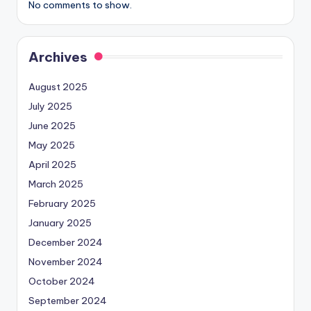
No comments to show.
Archives
August 2025
July 2025
June 2025
May 2025
April 2025
March 2025
February 2025
January 2025
December 2024
November 2024
October 2024
September 2024